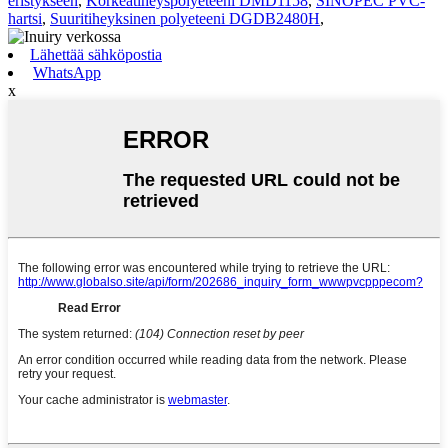
eristykseen
,
Korkeatiheyspolyeteeni DMD1158
,
SINOPEC PVC-
hartsi
,
Suuritiheyksinen polyeteeni DGDB2480H
,
Lähettää sähköpostia
WhatsApp
x