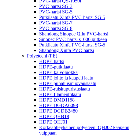
PVC-hartsi QS-1050P
PVC-hartsi SG-3
PVC-hartsi SG-5
Putkilaatu Xinfa PVC-hartsi SG-5
PVC-hartsi SG-7
PVC-hartsi SG-8
Shandong Sinopec Qilu PVC-hartsi
Sinopec PVC-hartsi s1000 putkeen
Putkilaatu Xinfa PVC-hartsi SG-5
Shandong Xinfa PVC-hartsi
Polyeteeni (PE)
HDPE-hartsi
HDPE-putkilaatu
HDPE-kalvoluokka
HDPE johto ja kaapeli laatu
HDPE puhallusmuovauslaatu
HDPE-ruiskupuristuslaatu
HDPE-filamenttilaatu
HDPE DMD1158
HDPE DGDA6098
HDPE DGDB2480
HDPE QHB18
HDPE QHJ01
Korkeatiheyksinen polyeteeni QHJ02 kaapelin
vaippaan