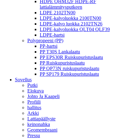
HDPE QHM32F HDPE-RF
lattialämmitysputkeen
LDPE 2102TN00
LDPE-kalvoluokka 2100TN00
LDPE-kalvo luokka 2102TN26
LDPE-kalvoluokka QLT04 QLF39
LDPE-hartsi
Polypropeeni (PP)
PP-hartsi
PP T30S Lankalaatu
PP EPS30R Ruiskupuristuslaatu
PP Ruiskupuristuslaatu
PP QP73N ruiskupuristuslaatu
PP SP179 Ruiskupuristuslaatu
Sovellus
Putki
Elokuva
Johto Ja Kaapeli
Profiili
hallitus
Arkki
Lattiapäällyste
keinonahka
Geomembraani
Pressu