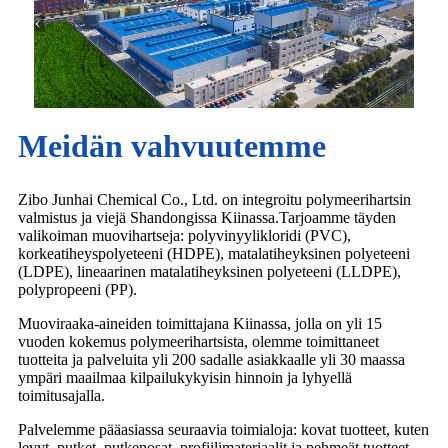
Meidän vahvuutemme
Zibo Junhai Chemical Co., Ltd. on integroitu polymeerihartsin
valmistus ja viejä Shandongissa Kiinassa.Tarjoamme täyden
valikoiman muovihartseja: polyvinyylikloridi (PVC),
korkeatiheyspolyeteeni (HDPE), matalatiheyksinen polyeteeni
(LDPE), lineaarinen matalatiheyksinen polyeteeni (LLDPE),
polypropeeni (PP).
Muoviraaka-aineiden toimittajana Kiinassa, jolla on yli 15
vuoden kokemus polymeerihartsista, olemme toimittaneet
tuotteita ja palveluita yli 200 sadalle asiakkaalle yli 30 maassa
ympäri maailmaa kilpailukykyisin hinnoin ja lyhyellä
toimitusajalla.
Palvelemme pääasiassa seuraavia toimialoja: kovat tuotteet, kuten
levyt, putket, putkenosat, profiilimateriaalit ja pehmeät tuotteet,