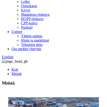
Letku
Ostoskassi
Köysi
Maatalous elokuva
BOPP elokuva
CPP-kalvo
Puskuri
Uutiset
Yhtiön uutisia
Hinta ja markkinat
Tekninen tieto
Ota meihin yhteyttä
English
Koti
Meistä
Meistä