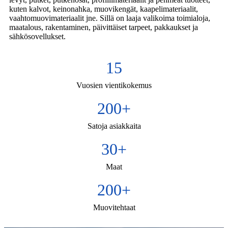
kuten kalvot, keinonahka, muovikengät, kaapelimateriaalit,
vaahtomuovimateriaalit jne. Sillä on laaja valikoima toimialoja,
maatalous, rakentaminen, päivittäiset tarpeet, pakkaukset ja
sähkösovellukset.
15
Vuosien vientikokemus
200
+
Satoja asiakkaita
30
+
Maat
200
+
Muovitehtaat