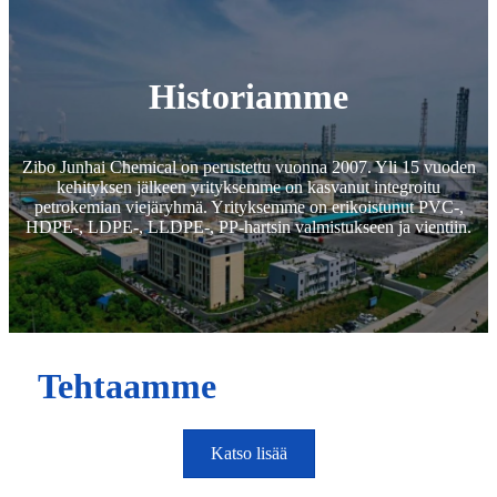
Historiamme
Zibo Junhai Chemical on perustettu vuonna 2007. Yli 15 vuoden
kehityksen jälkeen yrityksemme on kasvanut integroitu
petrokemian viejäryhmä. Yrityksemme on erikoistunut PVC-,
HDPE-, LDPE-, LLDPE-, PP-hartsin valmistukseen ja vientiin.
Tehtaamme
Katso lisää