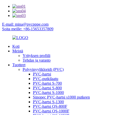
E-mail: mina@pvcpppe.com
Soita meille: +86-15653357809
Koti
Meistä
Yrityksen profiili
Tehdas ja varasto
Tuotteet
Polyvinyylikloridi (PVC)
PVC-hartsi
PVC-putkilaatu
PVC-hartsi S-700
PVC-hartsi S-800
PVC-hartsi S-1000
Sinopec PVC-hartsi s1000 putkeen
PVC-hartsi S-1300
PVC-hartsi QS-800F
PVC-hartsi QS-1000F