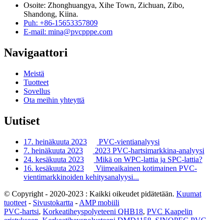
Osoite: Zhonghuangya, Xihe Town, Zichuan, Zibo,
Shandong, Kiina.
Puh: +86-15653357809
E-mail: mina@pvcpppe.com
Navigaattori
Meistä
Tuotteet
Sovellus
Ota meihin yhteyttä
Uutiset
17. heinäkuuta 2023
PVC-vientianalyysi
7. heinäkuuta 2023
2023 PVC-hartsimarkkina-analyysi
24. kesäkuuta 2023
Mikä on WPC-lattia ja SPC-lattia?
16. kesäkuuta 2023
Viimeaikainen kotimainen PVC-
vientimarkkinoiden kehitysanalyysi...
© Copyright - 2020-2023 : Kaikki oikeudet pidätetään.
Kuumat
tuotteet
-
Sivustokartta
-
AMP mobiili
PVC-hartsi
,
Korkeatiheyspolyeteeni QHB18
,
PVC Kaapelin