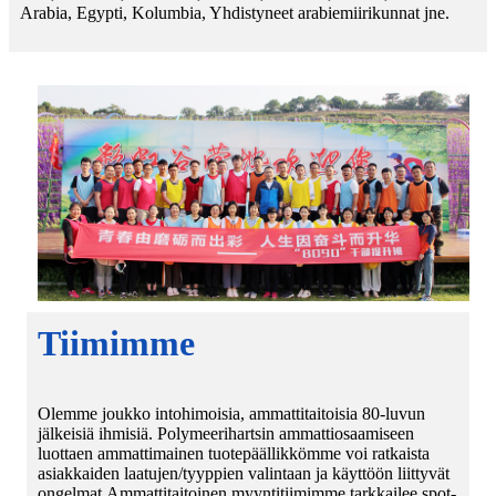
Arabia, Egypti, Kolumbia, Yhdistyneet arabiemiirikunnat jne.
Tiimimme
Olemme joukko intohimoisia, ammattitaitoisia 80-luvun
jälkeisiä ihmisiä. Polymeerihartsin ammattiosaamiseen
luottaen ammattimainen tuotepäällikkömme voi ratkaista
asiakkaiden laatujen/tyyppien valintaan ja käyttöön liittyvät
ongelmat.Ammattitaitoinen myyntitiimimme tarkkailee spot-