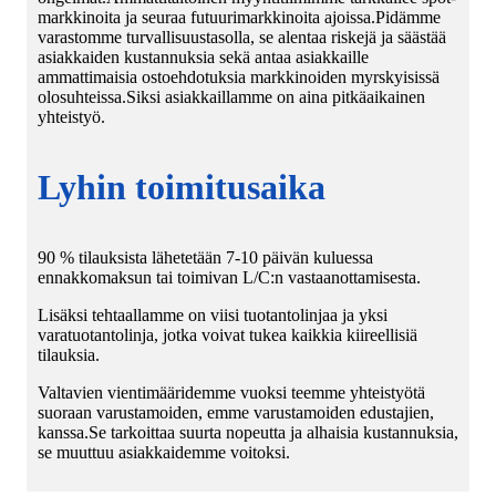
markkinoita ja seuraa futuurimarkkinoita ajoissa.Pidämme
varastomme turvallisuustasolla, se alentaa riskejä ja säästää
asiakkaiden kustannuksia sekä antaa asiakkaille
ammattimaisia ​​ostoehdotuksia markkinoiden myrskyisissä
olosuhteissa.Siksi asiakkaillamme on aina pitkäaikainen
yhteistyö.
Lyhin toimitusaika
90 % tilauksista lähetetään 7-10 päivän kuluessa
ennakkomaksun tai toimivan L/C:n vastaanottamisesta.
Lisäksi tehtaallamme on viisi tuotantolinjaa ja yksi
varatuotantolinja, jotka voivat tukea kaikkia kiireellisiä
tilauksia.
Valtavien vientimääridemme vuoksi teemme yhteistyötä
suoraan varustamoiden, emme varustamoiden edustajien,
kanssa.Se tarkoittaa suurta nopeutta ja alhaisia ​​kustannuksia,
se muuttuu asiakkaidemme voitoksi.