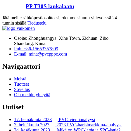
PP T30S lankalaatu
Jätä meille sähköpostiosoitteesi, olemme sinuun yhteydessä 24
tunnin sisällä.
Tiedustelu
Osoite: Zhonghuangya, Xihe Town, Zichuan, Zibo,
Shandong, Kiina.
Puh: +86-15653357809
E-mail: mina@pvcpppe.com
Navigaattori
Meistä
Tuotteet
Sovellus
Ota meihin yhteyttä
Uutiset
17. heinäkuuta 2023
PVC-vientianalyysi
7. heinäkuuta 2023
2023 PVC-hartsimarkkina-analyysi
24. kesäkuuta 2023
Mikä on WPC-lattia ja SPC-lattia?