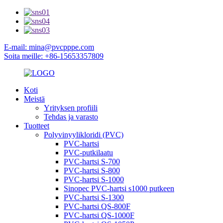
E-mail: mina@pvcpppe.com
Soita meille: +86-15653357809
Koti
Meistä
Yrityksen profiili
Tehdas ja varasto
Tuotteet
Polyvinyylikloridi (PVC)
PVC-hartsi
PVC-putkilaatu
PVC-hartsi S-700
PVC-hartsi S-800
PVC-hartsi S-1000
Sinopec PVC-hartsi s1000 putkeen
PVC-hartsi S-1300
PVC-hartsi QS-800F
PVC-hartsi QS-1000F