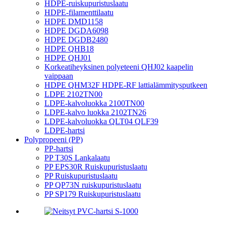
HDPE-ruiskupuristuslaatu
HDPE-filamenttilaatu
HDPE DMD1158
HDPE DGDA6098
HDPE DGDB2480
HDPE QHB18
HDPE QHJ01
Korkeatiheyksinen polyeteeni QHJ02 kaapelin
vaippaan
HDPE QHM32F HDPE-RF lattialämmitysputkeen
LDPE 2102TN00
LDPE-kalvoluokka 2100TN00
LDPE-kalvo luokka 2102TN26
LDPE-kalvoluokka QLT04 QLF39
LDPE-hartsi
Polypropeeni (PP)
PP-hartsi
PP T30S Lankalaatu
PP EPS30R Ruiskupuristuslaatu
PP Ruiskupuristuslaatu
PP QP73N ruiskupuristuslaatu
PP SP179 Ruiskupuristuslaatu