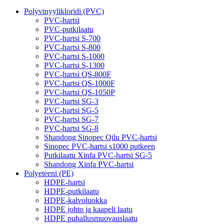
Polyvinyylikloridi (PVC)
PVC-hartsi
PVC-putkilaatu
PVC-hartsi S-700
PVC-hartsi S-800
PVC-hartsi S-1000
PVC-hartsi S-1300
PVC-hartsi QS-800F
PVC-hartsi QS-1000F
PVC-hartsi QS-1050P
PVC-hartsi SG-3
PVC-hartsi SG-5
PVC-hartsi SG-7
PVC-hartsi SG-8
Shandong Sinopec Qilu PVC-hartsi
Sinopec PVC-hartsi s1000 putkeen
Putkilaatu Xinfa PVC-hartsi SG-5
Shandong Xinfa PVC-hartsi
Polyeteeni (PE)
HDPE-hartsi
HDPE-putkilaatu
HDPE-kalvoluokka
HDPE johto ja kaapeli laatu
HDPE puhallusmuovauslaatu