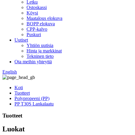
Letku
Ostoskassi
Köysi
Maatalous elokuva
BOPP elokuva
CPP-kalvo
Puskuri
Uutiset
Yhtiön uutisia
Hinta ja markkinat
Tekninen tieto
Ota meihin yhteyttä
English
Koti
Tuotteet
Polypropeeni (PP)
PP T30S Lankalaatu
Tuotteet
Luokat