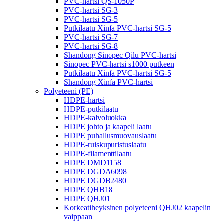
PVC-hartsi QS-1050P
PVC-hartsi SG-3
PVC-hartsi SG-5
Putkilaatu Xinfa PVC-hartsi SG-5
PVC-hartsi SG-7
PVC-hartsi SG-8
Shandong Sinopec Qilu PVC-hartsi
Sinopec PVC-hartsi s1000 putkeen
Putkilaatu Xinfa PVC-hartsi SG-5
Shandong Xinfa PVC-hartsi
Polyeteeni (PE)
HDPE-hartsi
HDPE-putkilaatu
HDPE-kalvoluokka
HDPE johto ja kaapeli laatu
HDPE puhallusmuovauslaatu
HDPE-ruiskupuristuslaatu
HDPE-filamenttilaatu
HDPE DMD1158
HDPE DGDA6098
HDPE DGDB2480
HDPE QHB18
HDPE QHJ01
Korkeatiheyksinen polyeteeni QHJ02 kaapelin
vaippaan