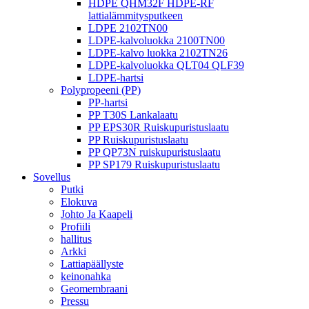
HDPE QHM32F HDPE-RF
lattialämmitysputkeen
LDPE 2102TN00
LDPE-kalvoluokka 2100TN00
LDPE-kalvo luokka 2102TN26
LDPE-kalvoluokka QLT04 QLF39
LDPE-hartsi
Polypropeeni (PP)
PP-hartsi
PP T30S Lankalaatu
PP EPS30R Ruiskupuristuslaatu
PP Ruiskupuristuslaatu
PP QP73N ruiskupuristuslaatu
PP SP179 Ruiskupuristuslaatu
Sovellus
Putki
Elokuva
Johto Ja Kaapeli
Profiili
hallitus
Arkki
Lattiapäällyste
keinonahka
Geomembraani
Pressu