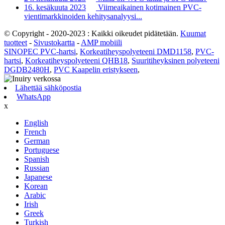
16. kesäkuuta 2023
Viimeaikainen kotimainen PVC-
vientimarkkinoiden kehitysanalyysi...
© Copyright - 2020-2023 : Kaikki oikeudet pidätetään.
Kuumat
tuotteet
-
Sivustokartta
-
AMP mobiili
SINOPEC PVC-hartsi
,
Korkeatiheyspolyeteeni DMD1158
,
PVC-
hartsi
,
Korkeatiheyspolyeteeni QHB18
,
Suuritiheyksinen polyeteeni
DGDB2480H
,
PVC Kaapelin eristykseen
,
Lähettää sähköpostia
WhatsApp
x
English
French
German
Portuguese
Spanish
Russian
Japanese
Korean
Arabic
Irish
Greek
Turkish