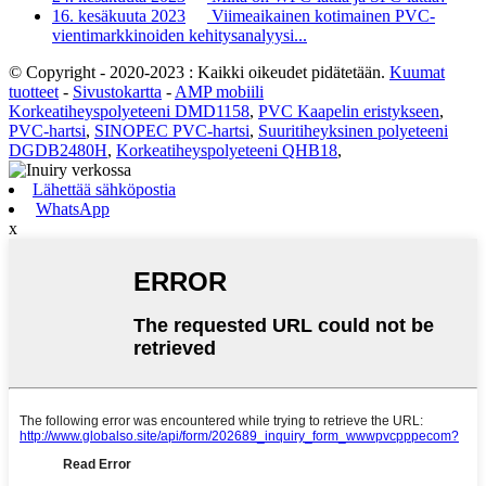
16. kesäkuuta 2023
Viimeaikainen kotimainen PVC-
vientimarkkinoiden kehitysanalyysi...
© Copyright - 2020-2023 : Kaikki oikeudet pidätetään.
Kuumat
tuotteet
-
Sivustokartta
-
AMP mobiili
Korkeatiheyspolyeteeni DMD1158
,
PVC Kaapelin eristykseen
,
PVC-hartsi
,
SINOPEC PVC-hartsi
,
Suuritiheyksinen polyeteeni
DGDB2480H
,
Korkeatiheyspolyeteeni QHB18
,
Lähettää sähköpostia
WhatsApp
x