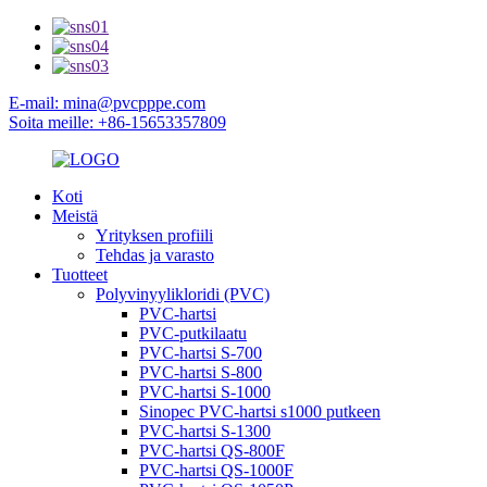
E-mail: mina@pvcpppe.com
Soita meille: +86-15653357809
Koti
Meistä
Yrityksen profiili
Tehdas ja varasto
Tuotteet
Polyvinyylikloridi (PVC)
PVC-hartsi
PVC-putkilaatu
PVC-hartsi S-700
PVC-hartsi S-800
PVC-hartsi S-1000
Sinopec PVC-hartsi s1000 putkeen
PVC-hartsi S-1300
PVC-hartsi QS-800F
PVC-hartsi QS-1000F