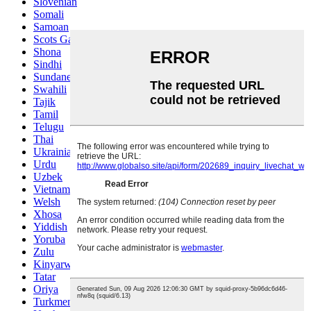
Slovenian
Somali
Samoan
Scots Gaelic
Shona
Sindhi
Sundanese
Swahili
Tajik
Tamil
Telugu
Thai
Ukrainian
Urdu
Uzbek
Vietnamese
Welsh
Xhosa
Yiddish
Yoruba
Zulu
Kinyarwanda
Tatar
Oriya
Turkmen