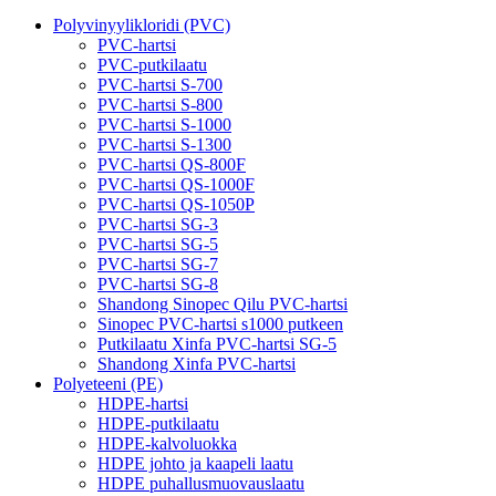
Polyvinyylikloridi (PVC)
PVC-hartsi
PVC-putkilaatu
PVC-hartsi S-700
PVC-hartsi S-800
PVC-hartsi S-1000
PVC-hartsi S-1300
PVC-hartsi QS-800F
PVC-hartsi QS-1000F
PVC-hartsi QS-1050P
PVC-hartsi SG-3
PVC-hartsi SG-5
PVC-hartsi SG-7
PVC-hartsi SG-8
Shandong Sinopec Qilu PVC-hartsi
Sinopec PVC-hartsi s1000 putkeen
Putkilaatu Xinfa PVC-hartsi SG-5
Shandong Xinfa PVC-hartsi
Polyeteeni (PE)
HDPE-hartsi
HDPE-putkilaatu
HDPE-kalvoluokka
HDPE johto ja kaapeli laatu
HDPE puhallusmuovauslaatu