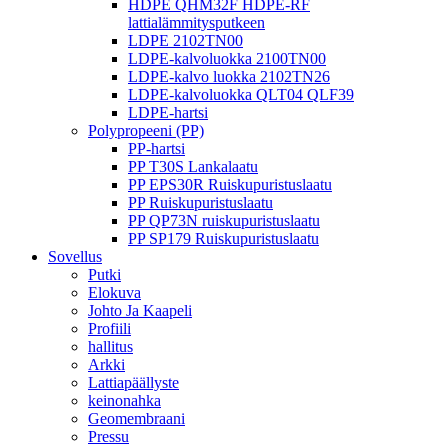
HDPE QHM32F HDPE-RF
lattialämmitysputkeen
LDPE 2102TN00
LDPE-kalvoluokka 2100TN00
LDPE-kalvo luokka 2102TN26
LDPE-kalvoluokka QLT04 QLF39
LDPE-hartsi
Polypropeeni (PP)
PP-hartsi
PP T30S Lankalaatu
PP EPS30R Ruiskupuristuslaatu
PP Ruiskupuristuslaatu
PP QP73N ruiskupuristuslaatu
PP SP179 Ruiskupuristuslaatu
Sovellus
Putki
Elokuva
Johto Ja Kaapeli
Profiili
hallitus
Arkki
Lattiapäällyste
keinonahka
Geomembraani
Pressu