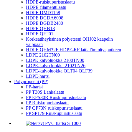
HDPE-ruiskupuristuslaatu
HDPE-filamenttilaatu
HDPE DMD1158
HDPE DGDA6098
HDPE DGDB2480
HDPE QHB18
HDPE QHJ01
Korkeatiheyksinen polyeteeni QHJ02 kaapelin
vaippaan
HDPE QHM32F HDPE-RF lattialämmitysputkeen
LDPE 2102TN00
LDPE-kalvoluokka 2100TN00
LDPE-kalvo luokka 2102TN26
LDPE-kalvoluokka QLT04 QLF39
LDPE-hartsi
Polypropeeni (PP)
PP-hartsi
PP T30S Lankalaatu
PP EPS30R Ruiskupuristuslaatu
PP Ruiskupuristuslaatu
PP QP73N ruiskupuristuslaatu
PP SP179 Ruiskupuristuslaatu