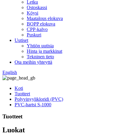
Letku
Ostoskassi
Köysi
Maatalous elokuva
BOPP elokuva
CPP-kalvo
Puskuri
Uutiset
Yhtiön uutisia
Hinta ja markkinat
Tekninen tieto
Ota meihin yhteyttä
English
Koti
Tuotteet
Polyvinyylikloridi (PVC)
PVC-hartsi S-1000
Tuotteet
Luokat