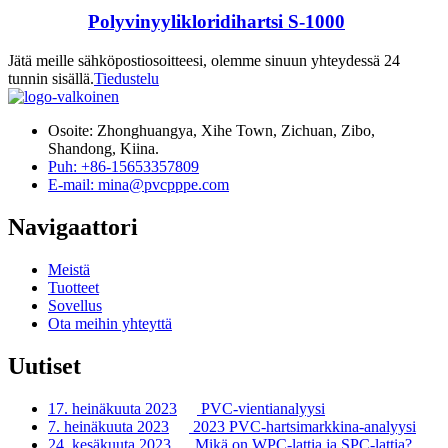
Polyvinyylikloridihartsi S-1000
Jätä meille sähköpostiosoitteesi, olemme sinuun yhteydessä 24
tunnin sisällä.
Tiedustelu
Osoite: Zhonghuangya, Xihe Town, Zichuan, Zibo,
Shandong, Kiina.
Puh: +86-15653357809
E-mail: mina@pvcpppe.com
Navigaattori
Meistä
Tuotteet
Sovellus
Ota meihin yhteyttä
Uutiset
17. heinäkuuta 2023
PVC-vientianalyysi
7. heinäkuuta 2023
2023 PVC-hartsimarkkina-analyysi
24. kesäkuuta 2023
Mikä on WPC-lattia ja SPC-lattia?