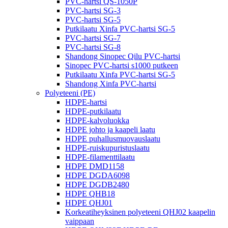
PVC-hartsi QS-1050P
PVC-hartsi SG-3
PVC-hartsi SG-5
Putkilaatu Xinfa PVC-hartsi SG-5
PVC-hartsi SG-7
PVC-hartsi SG-8
Shandong Sinopec Qilu PVC-hartsi
Sinopec PVC-hartsi s1000 putkeen
Putkilaatu Xinfa PVC-hartsi SG-5
Shandong Xinfa PVC-hartsi
Polyeteeni (PE)
HDPE-hartsi
HDPE-putkilaatu
HDPE-kalvoluokka
HDPE johto ja kaapeli laatu
HDPE puhallusmuovauslaatu
HDPE-ruiskupuristuslaatu
HDPE-filamenttilaatu
HDPE DMD1158
HDPE DGDA6098
HDPE DGDB2480
HDPE QHB18
HDPE QHJ01
Korkeatiheyksinen polyeteeni QHJ02 kaapelin
vaippaan