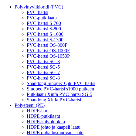
Polyvinyylikloridi (PVC)
PVC-hartsi
PVC-putkilaatu
PVC-hartsi S-700
PVC-hartsi S-800
PVC-hartsi S-1000
PVC-hartsi S-1300
PVC-hartsi QS-800F
PVC-hartsi QS-1000F
PVC-hartsi QS-1050P
PVC-hartsi SG-3
PVC-hartsi SG-5
PVC-hartsi SG-7
PVC-hartsi SG-8
Shandong Sinopec Qilu PVC-hartsi
Sinopec PVC-hartsi s1000 putkeen
Putkilaatu Xinfa PVC-hartsi SG-5
Shandong Xinfa PVC-hartsi
Polyeteeni (PE)
HDPE-hartsi
HDPE-putkilaatu
HDPE-kalvoluokka
HDPE johto ja kaapeli laatu
HDPE puhallusmuovauslaatu