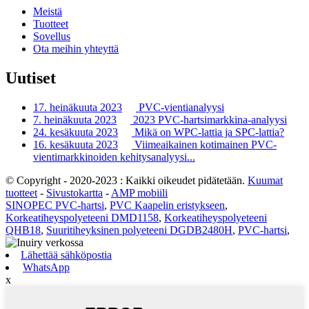
Meistä
Tuotteet
Sovellus
Ota meihin yhteyttä
Uutiset
17. heinäkuuta 2023
PVC-vientianalyysi
7. heinäkuuta 2023
2023 PVC-hartsimarkkina-analyysi
24. kesäkuuta 2023
Mikä on WPC-lattia ja SPC-lattia?
16. kesäkuuta 2023
Viimeaikainen kotimainen PVC-
vientimarkkinoiden kehitysanalyysi...
© Copyright - 2020-2023 : Kaikki oikeudet pidätetään.
Kuumat
tuotteet
-
Sivustokartta
-
AMP mobiili
SINOPEC PVC-hartsi
,
PVC Kaapelin eristykseen
,
Korkeatiheyspolyeteeni DMD1158
,
Korkeatiheyspolyeteeni
QHB18
,
Suuritiheyksinen polyeteeni DGDB2480H
,
PVC-hartsi
,
Lähettää sähköpostia
WhatsApp
x