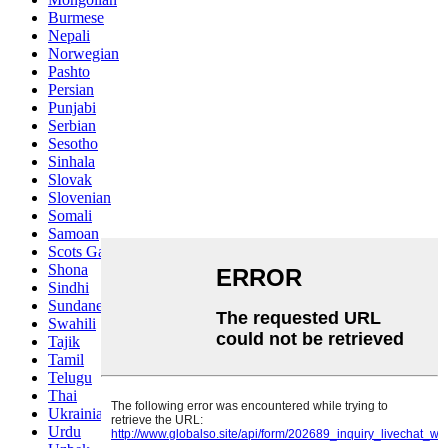
Burmese
Nepali
Norwegian
Pashto
Persian
Punjabi
Serbian
Sesotho
Sinhala
Slovak
Slovenian
Somali
Samoan
Scots Gaelic
Shona
Sindhi
Sundanese
Swahili
Tajik
Tamil
Telugu
Thai
Ukrainian
Urdu