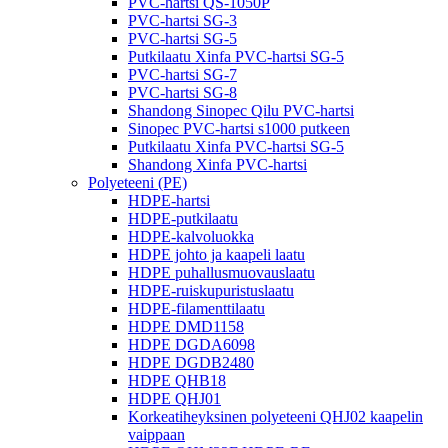
PVC-hartsi QS-1050P
PVC-hartsi SG-3
PVC-hartsi SG-5
Putkilaatu Xinfa PVC-hartsi SG-5
PVC-hartsi SG-7
PVC-hartsi SG-8
Shandong Sinopec Qilu PVC-hartsi
Sinopec PVC-hartsi s1000 putkeen
Putkilaatu Xinfa PVC-hartsi SG-5
Shandong Xinfa PVC-hartsi
Polyeteeni (PE)
HDPE-hartsi
HDPE-putkilaatu
HDPE-kalvoluokka
HDPE johto ja kaapeli laatu
HDPE puhallusmuovauslaatu
HDPE-ruiskupuristuslaatu
HDPE-filamenttilaatu
HDPE DMD1158
HDPE DGDA6098
HDPE DGDB2480
HDPE QHB18
HDPE QHJ01
Korkeatiheyksinen polyeteeni QHJ02 kaapelin
vaippaan