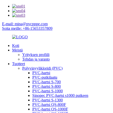
E-mail: mina@pvcpppe.com
Soita meille: +86-15653357809
Koti
Meistä
Yrityksen profiili
Tehdas ja varasto
Tuotteet
Polyvinyylikloridi (PVC)
PVC-hartsi
PVC-putkilaatu
PVC-hartsi S-700
PVC-hartsi S-800
PVC-hartsi S-1000
Sinopec PVC-hartsi s1000 putkeen
PVC-hartsi S-1300
PVC-hartsi QS-800F
PVC-hartsi QS-1000F