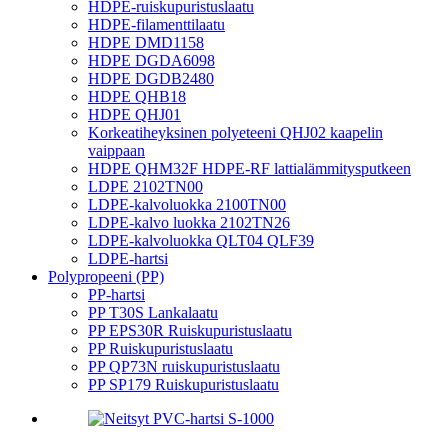
HDPE-ruiskupuristuslaatu
HDPE-filamenttilaatu
HDPE DMD1158
HDPE DGDA6098
HDPE DGDB2480
HDPE QHB18
HDPE QHJ01
Korkeatiheyksinen polyeteeni QHJ02 kaapelin
vaippaan
HDPE QHM32F HDPE-RF lattialämmitysputkeen
LDPE 2102TN00
LDPE-kalvoluokka 2100TN00
LDPE-kalvo luokka 2102TN26
LDPE-kalvoluokka QLT04 QLF39
LDPE-hartsi
Polypropeeni (PP)
PP-hartsi
PP T30S Lankalaatu
PP EPS30R Ruiskupuristuslaatu
PP Ruiskupuristuslaatu
PP QP73N ruiskupuristuslaatu
PP SP179 Ruiskupuristuslaatu