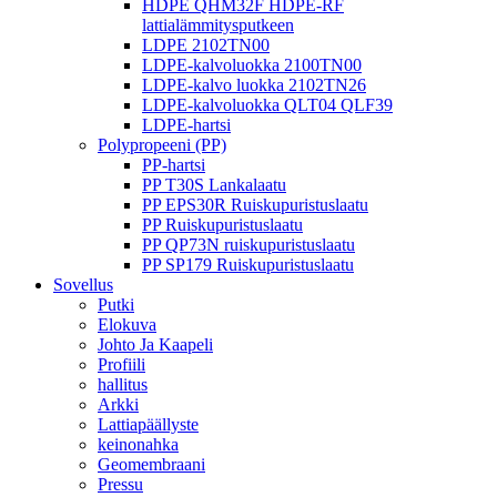
HDPE QHM32F HDPE-RF
lattialämmitysputkeen
LDPE 2102TN00
LDPE-kalvoluokka 2100TN00
LDPE-kalvo luokka 2102TN26
LDPE-kalvoluokka QLT04 QLF39
LDPE-hartsi
Polypropeeni (PP)
PP-hartsi
PP T30S Lankalaatu
PP EPS30R Ruiskupuristuslaatu
PP Ruiskupuristuslaatu
PP QP73N ruiskupuristuslaatu
PP SP179 Ruiskupuristuslaatu
Sovellus
Putki
Elokuva
Johto Ja Kaapeli
Profiili
hallitus
Arkki
Lattiapäällyste
keinonahka
Geomembraani
Pressu