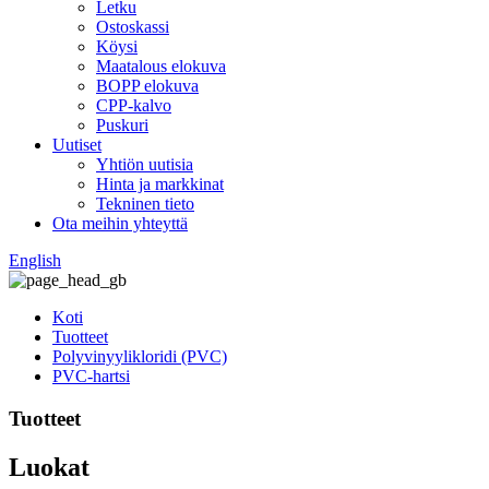
Letku
Ostoskassi
Köysi
Maatalous elokuva
BOPP elokuva
CPP-kalvo
Puskuri
Uutiset
Yhtiön uutisia
Hinta ja markkinat
Tekninen tieto
Ota meihin yhteyttä
English
Koti
Tuotteet
Polyvinyylikloridi (PVC)
PVC-hartsi
Tuotteet
Luokat