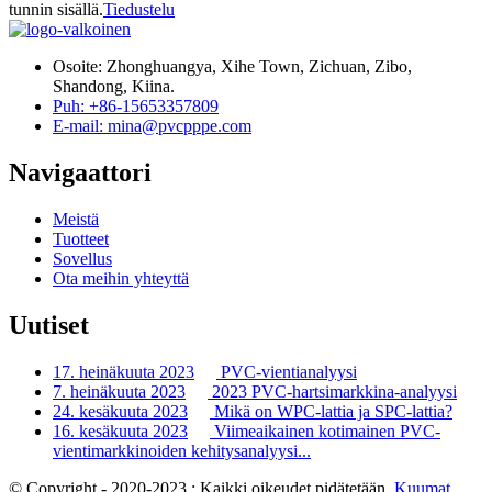
tunnin sisällä.
Tiedustelu
Osoite: Zhonghuangya, Xihe Town, Zichuan, Zibo,
Shandong, Kiina.
Puh: +86-15653357809
E-mail: mina@pvcpppe.com
Navigaattori
Meistä
Tuotteet
Sovellus
Ota meihin yhteyttä
Uutiset
17. heinäkuuta 2023
PVC-vientianalyysi
7. heinäkuuta 2023
2023 PVC-hartsimarkkina-analyysi
24. kesäkuuta 2023
Mikä on WPC-lattia ja SPC-lattia?
16. kesäkuuta 2023
Viimeaikainen kotimainen PVC-
vientimarkkinoiden kehitysanalyysi...
© Copyright - 2020-2023 : Kaikki oikeudet pidätetään.
Kuumat