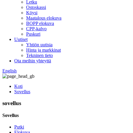
Letku
Ostoskassi
Köysi
Maatalous elokuva
BOPP elokuva
CPP-kalvo
Puskuri
Uutiset
Yhtiön uutisia
Hinta ja markkinat
Tekninen tieto
Ota meihin yhteyttä
English
Koti
Sovellus
sovellus
Sovellus
Putki
Elokuva