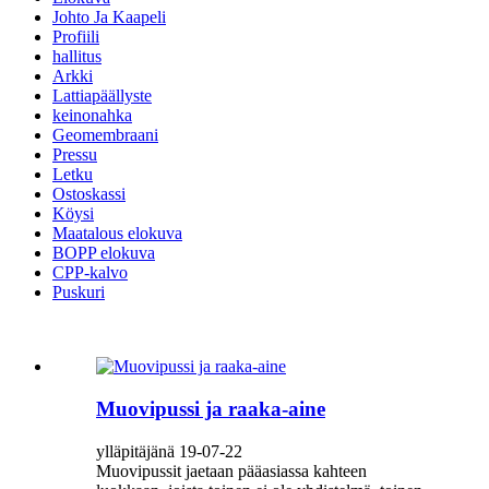
Johto Ja Kaapeli
Profiili
hallitus
Arkki
Lattiapäällyste
keinonahka
Geomembraani
Pressu
Letku
Ostoskassi
Köysi
Maatalous elokuva
BOPP elokuva
CPP-kalvo
Puskuri
Muovipussi ja raaka-aine
ylläpitäjänä 19-07-22
Muovipussit jaetaan pääasiassa kahteen