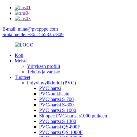
E-mail: mina@pvcpppe.com
Soita meille: +86-15653357809
Koti
Meistä
Yrityksen profiili
Tehdas ja varasto
Tuotteet
Polyvinyylikloridi (PVC)
PVC-hartsi
PVC-putkilaatu
PVC-hartsi S-700
PVC-hartsi S-800
PVC-hartsi S-1000
Sinopec PVC-hartsi s1000 putkeen
PVC-hartsi S-1300
PVC-hartsi QS-800F
PVC-hartsi QS-1000F