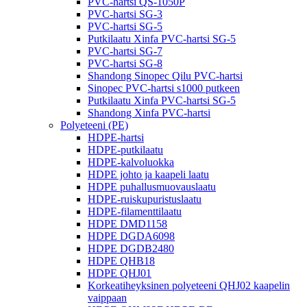
PVC-hartsi QS-1050P
PVC-hartsi SG-3
PVC-hartsi SG-5
Putkilaatu Xinfa PVC-hartsi SG-5
PVC-hartsi SG-7
PVC-hartsi SG-8
Shandong Sinopec Qilu PVC-hartsi
Sinopec PVC-hartsi s1000 putkeen
Putkilaatu Xinfa PVC-hartsi SG-5
Shandong Xinfa PVC-hartsi
Polyeteeni (PE)
HDPE-hartsi
HDPE-putkilaatu
HDPE-kalvoluokka
HDPE johto ja kaapeli laatu
HDPE puhallusmuovauslaatu
HDPE-ruiskupuristuslaatu
HDPE-filamenttilaatu
HDPE DMD1158
HDPE DGDA6098
HDPE DGDB2480
HDPE QHB18
HDPE QHJ01
Korkeatiheyksinen polyeteeni QHJ02 kaapelin
vaippaan