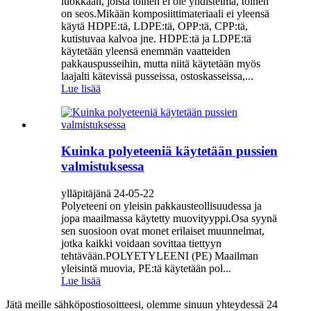
luokkaan, joista toinen ei ole yhdistelmä, toinen
on seos.Mikään komposiittimateriaali ei yleensä
käytä HDPE:tä, LDPE:tä, OPP:tä, CPP:tä,
kutistuvaa kalvoa jne. HDPE:tä ja LDPE:tä
käytetään yleensä enemmän vaatteiden
pakkauspusseihin, mutta niitä käytetään myös
laajalti kätevissä pusseissa, ostoskasseissa,...
Lue lisää
Kuinka polyeteeniä käytetään pussien
valmistuksessa
ylläpitäjänä 24-05-22
Polyeteeni on yleisin pakkausteollisuudessa ja
jopa maailmassa käytetty muovityyppi.Osa syynä
sen suosioon ovat monet erilaiset muunnelmat,
jotka kaikki voidaan sovittaa tiettyyn
tehtävään.POLYETYLEENI (PE) Maailman
yleisintä muovia, PE:tä käytetään pol...
Lue lisää
Jätä meille sähköpostiosoitteesi, olemme sinuun yhteydessä 24