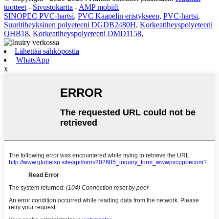
tuotteet
-
Sivustokartta
-
AMP mobiili
SINOPEC PVC-hartsi
,
PVC Kaapelin eristykseen
,
PVC-hartsi
,
Suuritiheyksinen polyeteeni DGDB2480H
,
Korkeatiheyspolyeteeni
QHB18
,
Korkeatiheyspolyeteeni DMD1158
,
Lähettää sähköpostia
WhatsApp
x