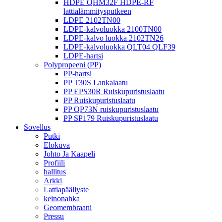
HDPE QHM32F HDPE-RF
lattialämmitysputkeen
LDPE 2102TN00
LDPE-kalvoluokka 2100TN00
LDPE-kalvo luokka 2102TN26
LDPE-kalvoluokka QLT04 QLF39
LDPE-hartsi
Polypropeeni (PP)
PP-hartsi
PP T30S Lankalaatu
PP EPS30R Ruiskupuristuslaatu
PP Ruiskupuristuslaatu
PP QP73N ruiskupuristuslaatu
PP SP179 Ruiskupuristuslaatu
Sovellus
Putki
Elokuva
Johto Ja Kaapeli
Profiili
hallitus
Arkki
Lattiapäällyste
keinonahka
Geomembraani
Pressu