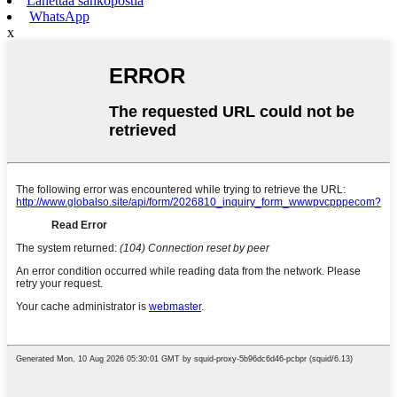
Lähettää sähköpostia
WhatsApp
x