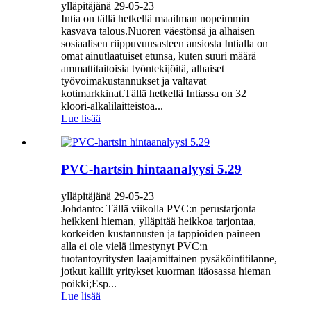
ylläpitäjänä 29-05-23
Intia on tällä hetkellä maailman nopeimmin
kasvava talous.Nuoren väestönsä ja alhaisen
sosiaalisen riippuvuusasteen ansiosta Intialla on
omat ainutlaatuiset etunsa, kuten suuri määrä
ammattitaitoisia työntekijöitä, alhaiset
työvoimakustannukset ja valtavat
kotimarkkinat.Tällä hetkellä Intiassa on 32
kloori-alkalilaitteistoa...
Lue lisää
PVC-hartsin hintaanalyysi 5.29
ylläpitäjänä 29-05-23
Johdanto: Tällä viikolla PVC:n perustarjonta
heikkeni hieman, ylläpitää heikkoa tarjontaa,
korkeiden kustannusten ja tappioiden paineen
alla ei ole vielä ilmestynyt PVC:n
tuotantoyritysten laajamittainen pysäköintitilanne,
jotkut kalliit yritykset kuorman itäosassa hieman
poikki;Esp...
Lue lisää