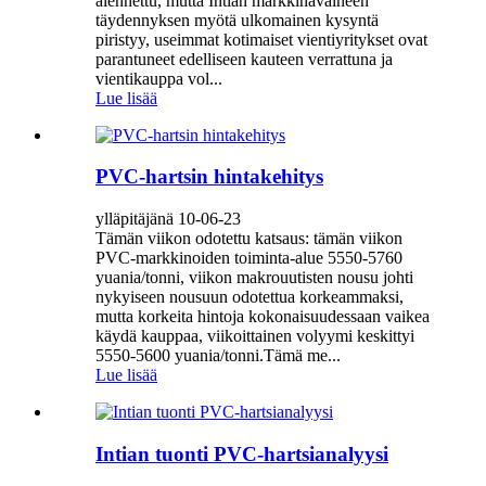
alennettu, mutta Intian markkinavaiheen
täydennyksen myötä ulkomainen kysyntä
piristyy, useimmat kotimaiset vientiyritykset ovat
parantuneet edelliseen kauteen verrattuna ja
vientikauppa vol...
Lue lisää
PVC-hartsin hintakehitys
ylläpitäjänä 10-06-23
Tämän viikon odotettu katsaus: tämän viikon
PVC-markkinoiden toiminta-alue 5550-5760
yuania/tonni, viikon makrouutisten nousu johti
nykyiseen nousuun odotettua korkeammaksi,
mutta korkeita hintoja kokonaisuudessaan vaikea
käydä kauppaa, viikoittainen volyymi keskittyi
5550-5600 yuania/tonni.Tämä me...
Lue lisää
Intian tuonti PVC-hartsianalyysi