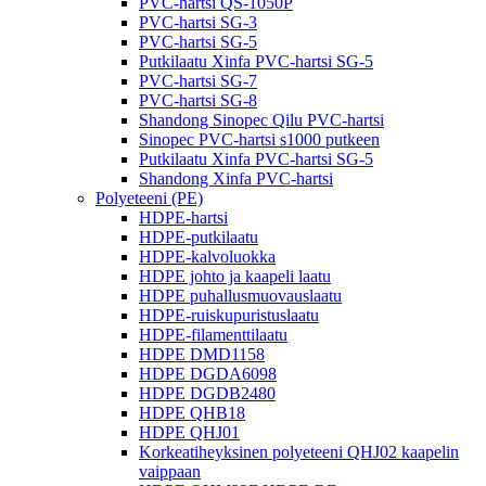
PVC-hartsi QS-1050P
PVC-hartsi SG-3
PVC-hartsi SG-5
Putkilaatu Xinfa PVC-hartsi SG-5
PVC-hartsi SG-7
PVC-hartsi SG-8
Shandong Sinopec Qilu PVC-hartsi
Sinopec PVC-hartsi s1000 putkeen
Putkilaatu Xinfa PVC-hartsi SG-5
Shandong Xinfa PVC-hartsi
Polyeteeni (PE)
HDPE-hartsi
HDPE-putkilaatu
HDPE-kalvoluokka
HDPE johto ja kaapeli laatu
HDPE puhallusmuovauslaatu
HDPE-ruiskupuristuslaatu
HDPE-filamenttilaatu
HDPE DMD1158
HDPE DGDA6098
HDPE DGDB2480
HDPE QHB18
HDPE QHJ01
Korkeatiheyksinen polyeteeni QHJ02 kaapelin
vaippaan