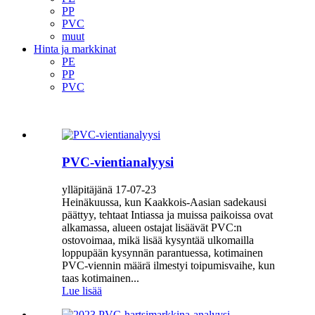
PP
PVC
muut
Hinta ja markkinat
PE
PP
PVC
PVC-vientianalyysi
ylläpitäjänä 17-07-23
Heinäkuussa, kun Kaakkois-Aasian sadekausi
päättyy, tehtaat Intiassa ja muissa paikoissa ovat
alkamassa, alueen ostajat lisäävät PVC:n
ostovoimaa, mikä lisää kysyntää ulkomailla
loppupään kysynnän parantuessa, kotimainen
PVC-viennin määrä ilmestyi toipumisvaihe, kun
taas kotimainen...
Lue lisää