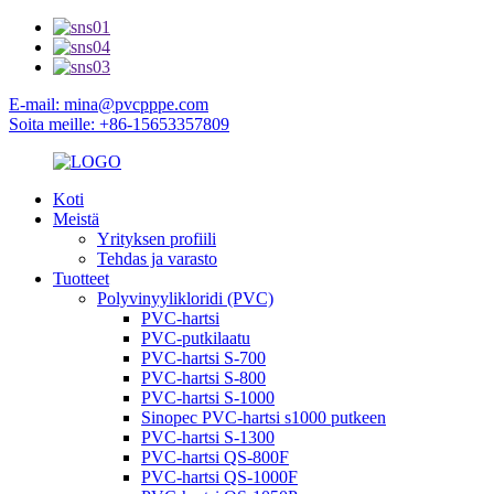
E-mail: mina@pvcpppe.com
Soita meille: +86-15653357809
Koti
Meistä
Yrityksen profiili
Tehdas ja varasto
Tuotteet
Polyvinyylikloridi (PVC)
PVC-hartsi
PVC-putkilaatu
PVC-hartsi S-700
PVC-hartsi S-800
PVC-hartsi S-1000
Sinopec PVC-hartsi s1000 putkeen
PVC-hartsi S-1300
PVC-hartsi QS-800F
PVC-hartsi QS-1000F