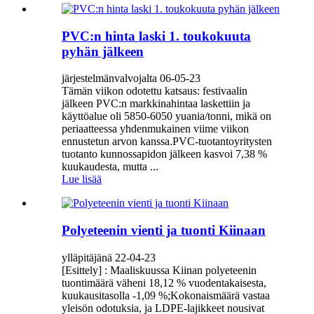
PVC:n hinta laski 1. toukokuuta
pyhän jälkeen
järjestelmänvalvojalta 06-05-23
Tämän viikon odotettu katsaus: festivaalin
jälkeen PVC:n markkinahintaa laskettiin ja
käyttöalue oli 5850-6050 yuania/tonni, mikä on
periaatteessa yhdenmukainen viime viikon
ennustetun arvon kanssa.PVC-tuotantoyritysten
tuotanto kunnossapidon jälkeen kasvoi 7,38 %
kuukaudesta, mutta ...
Lue lisää
Polyeteenin vienti ja tuonti Kiinaan
ylläpitäjänä 22-04-23
[Esittely] : Maaliskuussa Kiinan polyeteenin
tuontimäärä väheni 18,12 % vuodentakaisesta,
kuukausitasolla -1,09 %;Kokonaismäärä vastaa
yleisön odotuksia, ja LDPE-lajikkeet nousivat