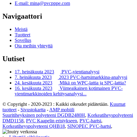
E-mail: mina@pvcpppe.com
Navigaattori
Meistä
Tuotteet
Sovellus
Ota meihin yhteyttä
Uutiset
17. heinäkuuta 2023
PVC-vientianalyysi
7. heinäkuuta 2023
2023 PVC-hartsimarkkina-analyysi
24. kesäkuuta 2023
Mikä on WPC-lattia ja SPC-lattia?
16. kesäkuuta 2023
Viimeaikainen kotimainen PVC-
vientimarkkinoiden kehitysanalyysi...
© Copyright - 2020-2023 : Kaikki oikeudet pidätetään.
Kuumat
tuotteet
-
Sivustokartta
-
AMP mobiili
Suuritiheyksinen polyeteeni DGDB2480H
,
Korkeatiheyspolyeteeni
DMD1158
,
PVC Kaapelin eristykseen
,
PVC-hartsi
,
Korkeatiheyspolyeteeni QHB18
,
SINOPEC PVC-hartsi
,