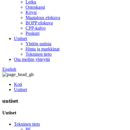
Letku
Ostoskassi
Köysi
Maatalous elokuva
BOPP elokuva
CPP-kalvo
Puskuri
Uutiset
Yhtiön uutisia
Hinta ja markkinat
Tekninen tieto
Ota meihin yhteyttä
English
Koti
Uutiset
uutiset
Uutiset
Tekninen tieto
PE