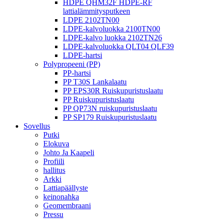
HDPE QHM32F HDPE-RF
lattialämmitysputkeen
LDPE 2102TN00
LDPE-kalvoluokka 2100TN00
LDPE-kalvo luokka 2102TN26
LDPE-kalvoluokka QLT04 QLF39
LDPE-hartsi
Polypropeeni (PP)
PP-hartsi
PP T30S Lankalaatu
PP EPS30R Ruiskupuristuslaatu
PP Ruiskupuristuslaatu
PP QP73N ruiskupuristuslaatu
PP SP179 Ruiskupuristuslaatu
Sovellus
Putki
Elokuva
Johto Ja Kaapeli
Profiili
hallitus
Arkki
Lattiapäällyste
keinonahka
Geomembraani
Pressu