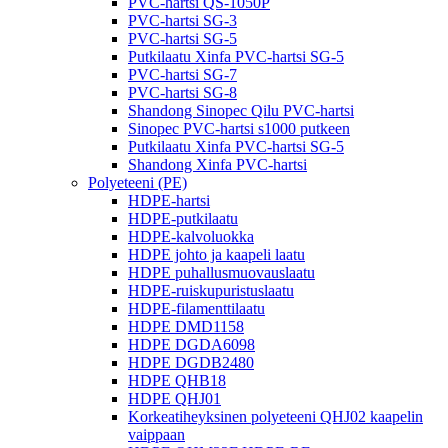
PVC-hartsi QS-1050P
PVC-hartsi SG-3
PVC-hartsi SG-5
Putkilaatu Xinfa PVC-hartsi SG-5
PVC-hartsi SG-7
PVC-hartsi SG-8
Shandong Sinopec Qilu PVC-hartsi
Sinopec PVC-hartsi s1000 putkeen
Putkilaatu Xinfa PVC-hartsi SG-5
Shandong Xinfa PVC-hartsi
Polyeteeni (PE)
HDPE-hartsi
HDPE-putkilaatu
HDPE-kalvoluokka
HDPE johto ja kaapeli laatu
HDPE puhallusmuovauslaatu
HDPE-ruiskupuristuslaatu
HDPE-filamenttilaatu
HDPE DMD1158
HDPE DGDA6098
HDPE DGDB2480
HDPE QHB18
HDPE QHJ01
Korkeatiheyksinen polyeteeni QHJ02 kaapelin
vaippaan