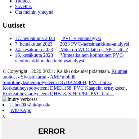
Tuotteet
Sovellus
Ota meihin yhteyttä
Uutiset
17. heinäkuuta 2023
PVC-vientianalyysi
7. heinäkuuta 2023
2023 PVC-hartsimarkkina-analyysi
24. kesäkuuta 2023
Mikä on WPC-lattia ja SPC-lattia?
16. kesäkuuta 2023
Viimeaikainen kotimainen PVC-
vientimarkkinoiden kehitysanalyysi...
© Copyright - 2020-2023 : Kaikki oikeudet pidätetään.
Kuumat
tuotteet
-
Sivustokartta
-
AMP mobiili
Suuritiheyksinen polyeteeni DGDB2480H
,
PVC-hartsi
,
Korkeatiheyspolyeteeni DMD1158
,
PVC Kaapelin eristykseen
,
Korkeatiheyspolyeteeni QHB18
,
SINOPEC PVC-hartsi
,
Lähettää sähköpostia
WhatsApp
x