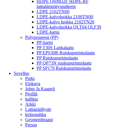
HDPE QHM32F HDPE-RF
lattialämmitysputkeen
LDPE 2102TN00
LDPE-kalvoluokka 2100TN00
LDPE-kalvo luokka 2102TN26
LDPE-kalvoluokka QLT04 QLF39
LDPE-hartsi
Polypropeeni (PP)
PP-hartsi
PP T30S Lankalaatu
PP EPS30R Ruiskupuristuslaatu
PP Ruiskupuristuslaatu
PP QP73N ruiskupuristuslaatu
PP SP179 Ruiskupuristuslaatu
Sovellus
Putki
Elokuva
Johto Ja Kaapeli
Profiili
hallitus
Arkki
Lattiapäällyste
keinonahka
Geomembraani
Pressu