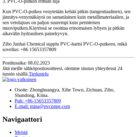
3. PVC-O-putken erittäin luja
Kun PVC-O-putkea venytetään kehää pitkin (tangentiaalinen), sen
jännitys-venymäkäyrä on samanlainen kuin metallimateriaalien, ja
sen vetolujuus on paljon suurempi kuin perinteisen
muoviputken.Käytössä se osoittaa erinomaisen lyhyen ja pitkän
aikavälin hydraulisen painekyvyn.
Zibo Junhai Chemical supplu PVC-hartsi PVC-O-putkeen, mikä
sovellus: +86 15653357809
Postitusaika: 08.02.2023
Jätä meille sähköpostiosoitteesi, olemme sinuun yhteydessä 24
tunnin sisällä.
Tiedustelu
Osoite: Zhonghuangya, Xihe Town, Zichuan, Zibo,
Shandong, Kiina.
Puh: +86-15653357809
E-mail: mina@pvcpppe.com
Navigaattori
Meistä