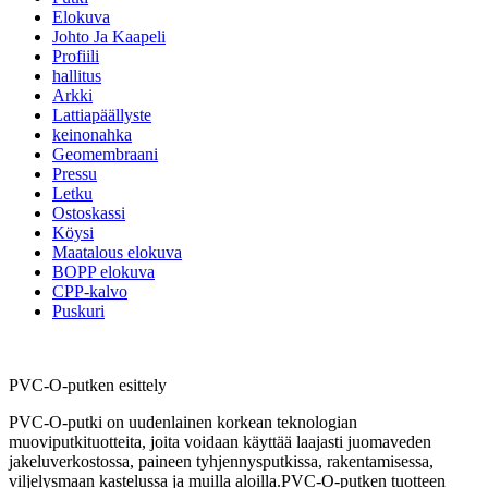
Elokuva
Johto Ja Kaapeli
Profiili
hallitus
Arkki
Lattiapäällyste
keinonahka
Geomembraani
Pressu
Letku
Ostoskassi
Köysi
Maatalous elokuva
BOPP elokuva
CPP-kalvo
Puskuri
PVC-O-putken esittely
PVC-O-putki on uudenlainen korkean teknologian
muoviputkituotteita, joita voidaan käyttää laajasti juomaveden
jakeluverkostossa, paineen tyhjennysputkissa, rakentamisessa,
viljelysmaan kastelussa ja muilla aloilla.PVC-O-putken tuotteen