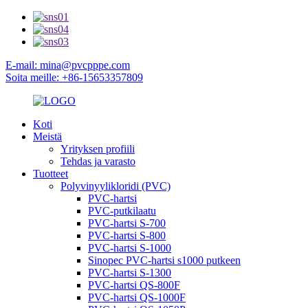
E-mail: mina@pvcpppe.com
Soita meille: +86-15653357809
Koti
Meistä
Yrityksen profiili
Tehdas ja varasto
Tuotteet
Polyvinyylikloridi (PVC)
PVC-hartsi
PVC-putkilaatu
PVC-hartsi S-700
PVC-hartsi S-800
PVC-hartsi S-1000
Sinopec PVC-hartsi s1000 putkeen
PVC-hartsi S-1300
PVC-hartsi QS-800F
PVC-hartsi QS-1000F