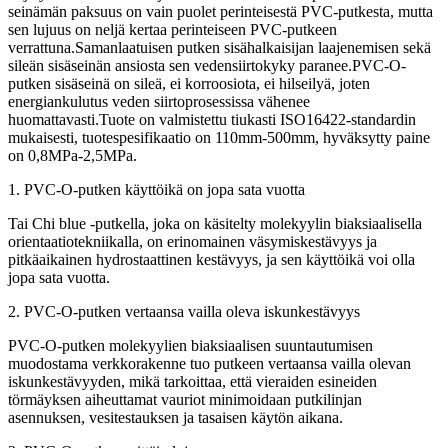
seinämän paksuus on vain puolet perinteisestä PVC-putkesta, mutta
sen lujuus on neljä kertaa perinteiseen PVC-putkeen
verrattuna.Samanlaatuisen putken sisähalkaisijan laajenemisen sekä
sileän sisäseinän ansiosta sen vedensiirtokyky paranee.PVC-O-
putken sisäseinä on sileä, ei korroosiota, ei hilseilyä, joten
energiankulutus veden siirtoprosessissa vähenee
huomattavasti.Tuote on valmistettu tiukasti ISO16422-standardin
mukaisesti, tuotespesifikaatio on 110mm-500mm, hyväksytty paine
on 0,8MPa-2,5MPa.
1. PVC-O-putken käyttöikä on jopa sata vuotta
Tai Chi blue -putkella, joka on käsitelty molekyylin biaksiaalisella
orientaatiotekniikalla, on erinomainen väsymiskestävyys ja
pitkäaikainen hydrostaattinen kestävyys, ja sen käyttöikä voi olla
jopa sata vuotta.
2. PVC-O-putken vertaansa vailla oleva iskunkestävyys
PVC-O-putken molekyylien biaksiaalisen suuntautumisen
muodostama verkkorakenne tuo putkeen vertaansa vailla olevan
iskunkestävyyden, mikä tarkoittaa, että vieraiden esineiden
törmäyksen aiheuttamat vauriot minimoidaan putkilinjan
asennuksen, vesitestauksen ja tasaisen käytön aikana.