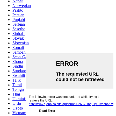
Nepali
Norwegian
Pashto
Persian
Punjabi
Serbian
Sesotho
Sinhala
Slovak
Slovenian
Somali
Samoan
Scots Gaelic
Shona
Sindhi
Sundanese
Swahili
Tajik
Tamil
Telugu
Thai
Ukrainian
Urdu
Uzbek
Vietnamese