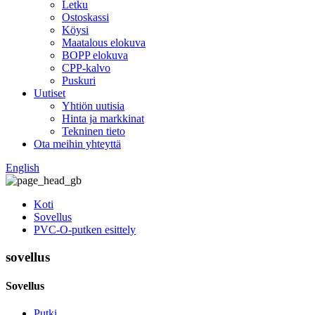
Letku
Ostoskassi
Köysi
Maatalous elokuva
BOPP elokuva
CPP-kalvo
Puskuri
Uutiset
Yhtiön uutisia
Hinta ja markkinat
Tekninen tieto
Ota meihin yhteyttä
English
Koti
Sovellus
PVC-O-putken esittely
sovellus
Sovellus
Putki